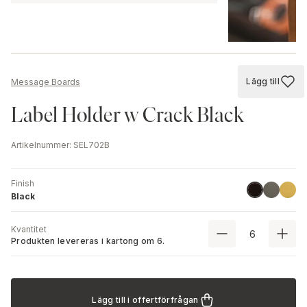
Lägg till
Message Boards
Lägg till
Label Holder w Crack Black
Artikelnummer
:
SEL702B
Finish
Stainless 
Gold
Black
Black
Kvantitet
Produkten levereras i kartong om
6
.
Lägg till i offertförfrågan