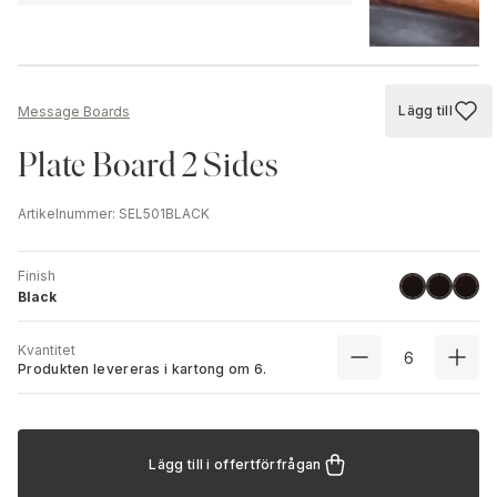
Lägg till
Message Boards
Lägg till
Plate Board 2 Sides
Artikelnummer
:
SEL501BLACK
Finish
Black
Black
Black
Black
Kvantitet
Produkten levereras i kartong om
6
.
Lägg till i offertförfrågan