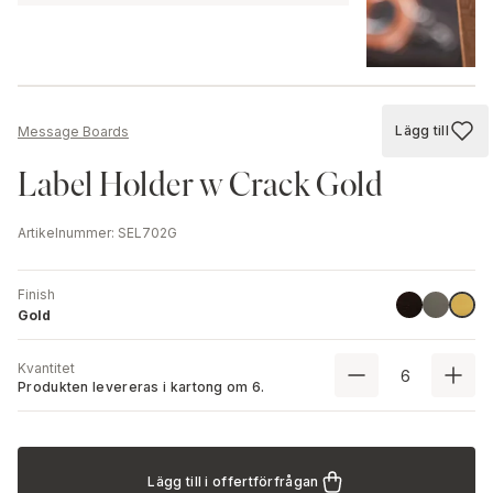
Lägg till
Message Boards
Lägg till
Label Holder w Crack Gold
Artikelnummer
:
SEL702G
Finish
Black
Stainless 
Gold
Gold
Kvantitet
Produkten levereras i kartong om
6
.
Lägg till i offertförfrågan