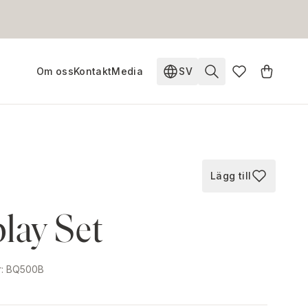
Om oss
Kontakt
Media
SV
Ändra språk. Nuvarande s
Lägg till
Lägg till i fav
lay Set
r
:
BQ500B