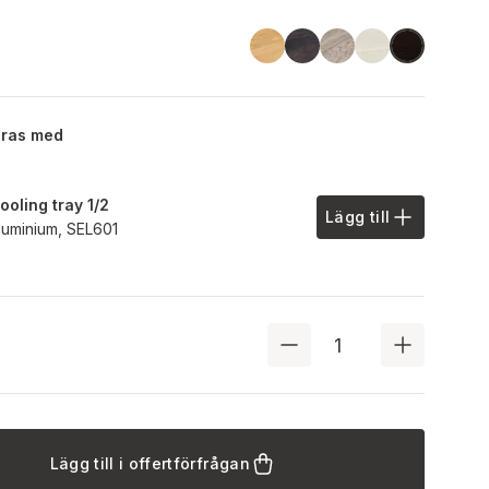
Linoil
Havana Black
Driftwood
Ash
Black
eras med
ooling tray 1/2
Lägg till
Lägg till i offe
luminium,
SEL601
Lägg till i offertförfrågan