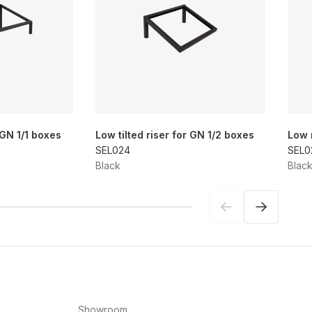
r GN 1/1 boxes
Low tilted riser for GN 1/2 boxes
Low 
SEL024
SEL0
Black
Blac
Showroom