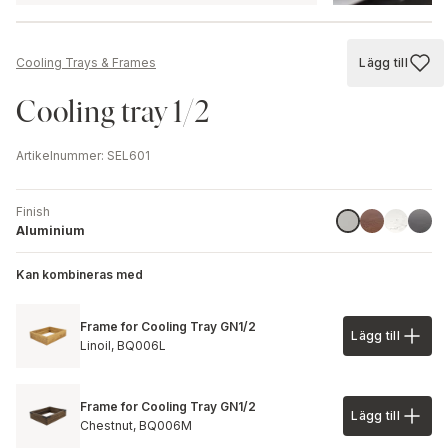
Lägg till
Cooling Trays & Frames
Lägg till
Cooling tray 1/2
Artikelnummer
:
SEL601
Finish
Rust
Marble
Granit
Aluminium
Aluminium
Kan kombineras med
Frame for Cooling Tray GN1/2
Lägg till
Lägg till 
Linoil,
BQ006L
Frame for Cooling Tray GN1/2
Lägg till
Lägg till 
Chestnut,
BQ006M