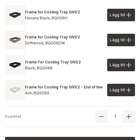
Frame for Cooling Tray GN1/2
Lägg till
Lägg till 
Havana Black,
BQ006H
Frame for Cooling Tray GN1/2
Lägg till
Lägg till 
Driftwood,
BQ006DW
Frame For Cooling Tray GN1/2
Lägg till
Lägg till 
Black,
BQ006B
Frame for Cooling Tray GN1/2 - End of line
Lägg till
Lägg till 
Ash,
BQ006A
Kvantitet