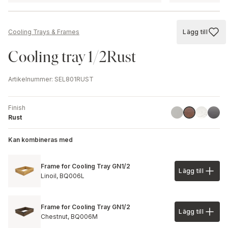
Lägg till
Cooling Trays & Frames
Lägg till
Cooling tray 1/2Rust
Artikelnummer
:
SEL801RUST
Finish
Aluminium
Marble
Granit
Rust
Rust
Kan kombineras med
Frame for Cooling Tray GN1/2
Lägg till
Lägg till 
Linoil,
BQ006L
Frame for Cooling Tray GN1/2
Lägg till
Lägg till 
Chestnut,
BQ006M