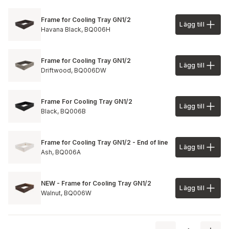
Frame for Cooling Tray GN1/2
Lägg till
Lägg till 
Havana Black,
BQ006H
Frame for Cooling Tray GN1/2
Lägg till
Lägg till 
Driftwood,
BQ006DW
Frame For Cooling Tray GN1/2
Lägg till
Lägg till 
Black,
BQ006B
Frame for Cooling Tray GN1/2 - End of line
Lägg till
Lägg till 
Ash,
BQ006A
NEW - Frame for Cooling Tray GN1/2
Lägg till
Lägg till 
Walnut,
BQ006W