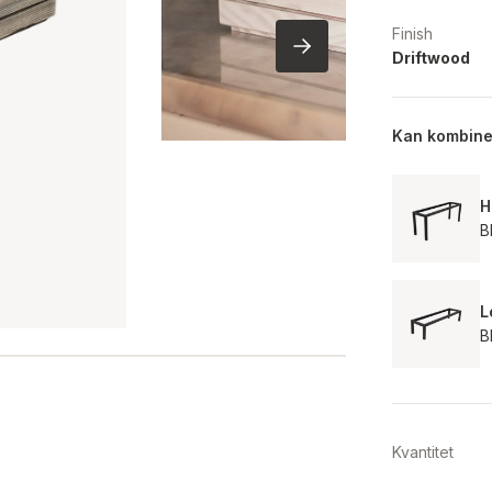
Finish
Driftwood
Kan kombin
H
B
L
B
Kvantitet