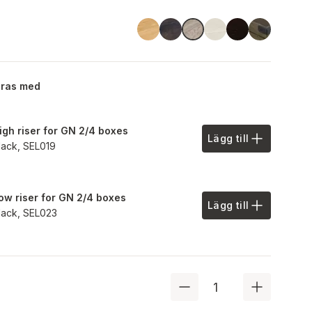
Linoil
Havana Black
Ash
Black
Chestnut
Driftwood
eras med
igh riser for GN 2/4 boxes
Lägg till
Lägg till i offe
lack,
SEL019
ow riser for GN 2/4 boxes
Lägg till
Lägg till i offe
lack,
SEL023