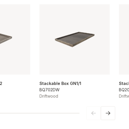
/2
Stackable Box GN1/1
Stac
BQ702DW
BQ2
Driftwood
Drif