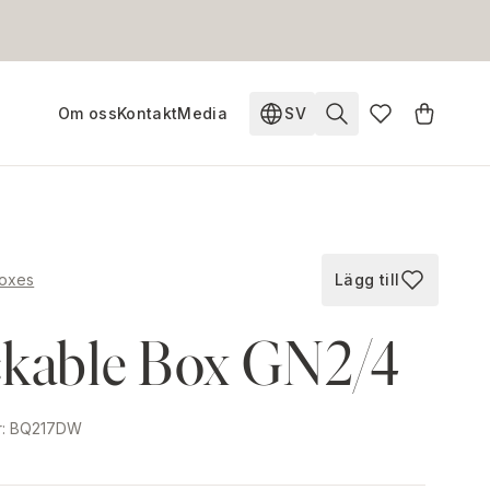
Om oss
Kontakt
Media
SV
Ändra språk. Nuvarande s
Boxes
Lägg till
Lägg till i fav
ckable Box GN2/4
r
:
BQ217DW