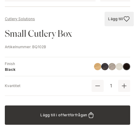
Lägg till
Cutlery Solutions
Lägg till
Small Cutlery Box
Artikelnummer
:
BQ102B
Finish
Linoil
Havana Black
Driftwood
Ash
Black
Black
Kvantitet
Lägg till i offertförfrågan