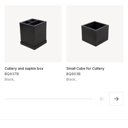
Cutlery and napkin box
Small Cube for Cutlery
BQ937B
BQ903B
Black
,
Black
,