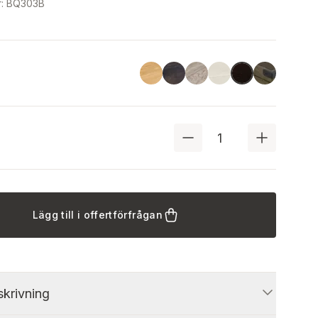
r
:
BQ303B
Linoil
Havana Black
Driftwood
Ash
Chestnut
Black
Lägg till i offertförfrågan
krivning