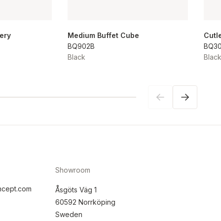
lery
Medium Buffet Cube
Cutl
BQ902B
BQ3
Black
Blac
Showroom
ncept.com
Åsgöts Väg 1
60592 Norrköping
Sweden