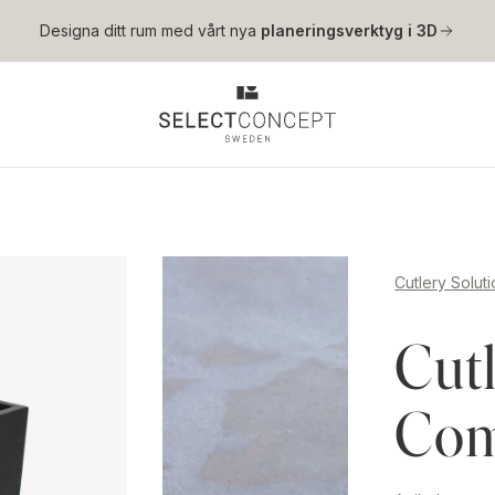
Hoppa till huvudinnehåll
Designa ditt rum med vårt nya
planeringsverktyg i 3D
Cutlery Solut
Cutl
Com