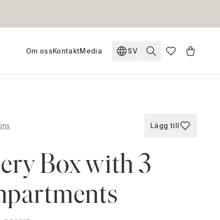
Om oss
Kontakt
Media
SV
Ändra språk. Nuvarande s
ions
Lägg till
Lägg till i fav
ery Box with 3
partments