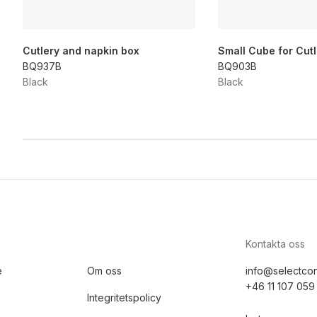
Cutlery and napkin box
Small Cube for Cut
BQ937B
BQ903B
Black
Black
Kontakta oss
e
Om oss
info@selectco
+46 11 107 059
Integritetspolicy