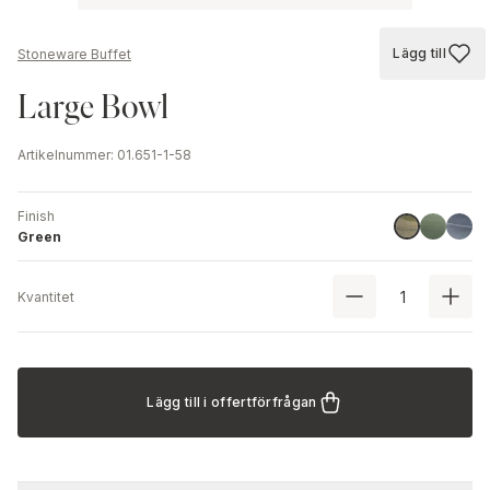
Lägg till
Stoneware Buffet
Lägg till
Large Bowl
Artikelnummer
:
01.651-1-58
Finish
Stone Gr
Blue
Green
Green
Kvantitet
Lägg till i offertförfrågan