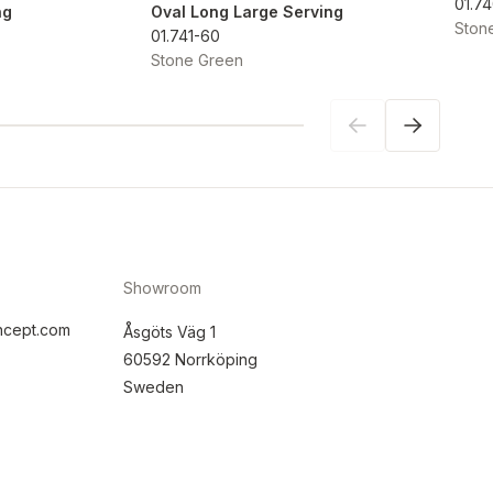
01.7
ng
Oval Long Large Serving
Ston
01.741-60
Stone Green
Showroom
ncept.com
Åsgöts Väg 1
60592 Norrköping
Sweden