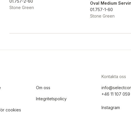
01.757-2-60
Oval Medium Servi
Stone Green
01.757-1-60
Stone Green
Kontakta oss
e
Om oss
info@selectco
+46 11 107 059
Integritetspolicy
Instagram
 för cookies