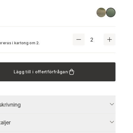
Green
Stone Gre
ereras i kartong om
2
.
Lägg till i offertförfrågan
krivning
aljer