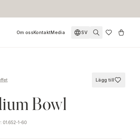
Om oss
Kontakt
Media
SV
Ändra språk. Nuvarande s
ffet
Lägg till
Lägg till i fav
ium Bowl
r
:
01.652-1-60