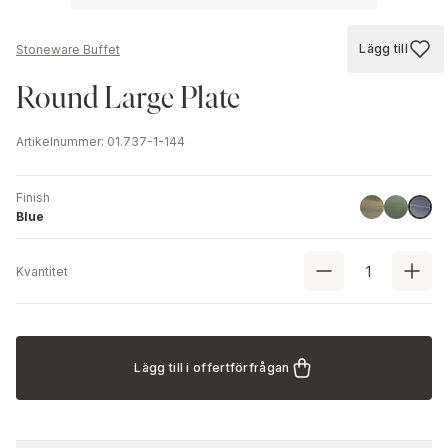
Lägg till
Stoneware Buffet
Lägg till
Round Large Plate
Artikelnummer
:
01.737-1-144
Finish
Green
Stone Gr
Blue
Blue
Kvantitet
Lägg till i offertförfrågan