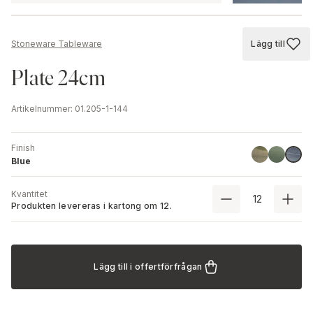
Lägg till
Stoneware Tableware
Lägg till
Plate 24cm
Artikelnummer
:
01.205-1-144
Finish
Green
Stone Gr
Blue
Blue
Kvantitet
Produkten levereras i kartong om
12
.
Lägg till i offertförfrågan