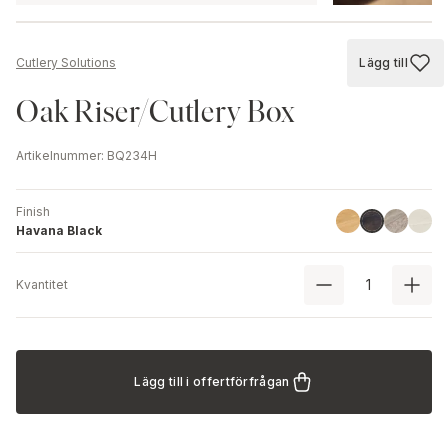
Lägg till
Cutlery Solutions
Lägg till
Oak Riser/Cutlery Box
Artikelnummer
:
BQ234H
Finish
Linoil
Driftwood
Ash
Havana Blac
Havana Black
Kvantitet
Lägg till i offertförfrågan