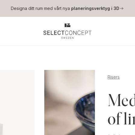
Hoppa till huvudinnehåll
Designa ditt rum med vårt nya
planeringsverktyg i 3D
Risers
Med
of l