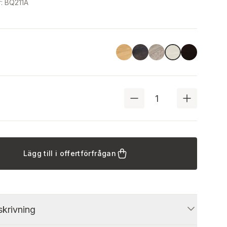
r
:
BQ211A
Linoil
Havana Black
Driftwood
Black
Ash
Lägg till i offertförfrågan
krivning