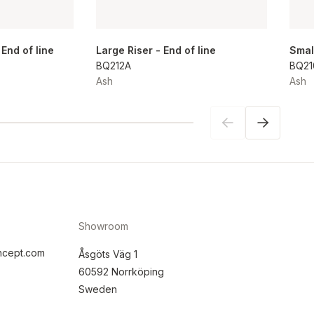
 End of line
Large Riser - End of line
Smal
BQ212A
BQ210
Ash
Ash
Showroom
ncept.com
Åsgöts Väg 1
60592 Norrköping
Sweden