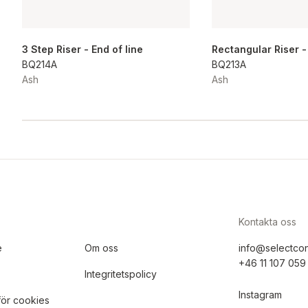
3 Step Riser - End of line
Rectangular Riser -
BQ214A
BQ213A
Ash
Ash
Kontakta oss
e
Om oss
info@selectco
+46 11 107 059
Integritetspolicy
Instagram
 för cookies