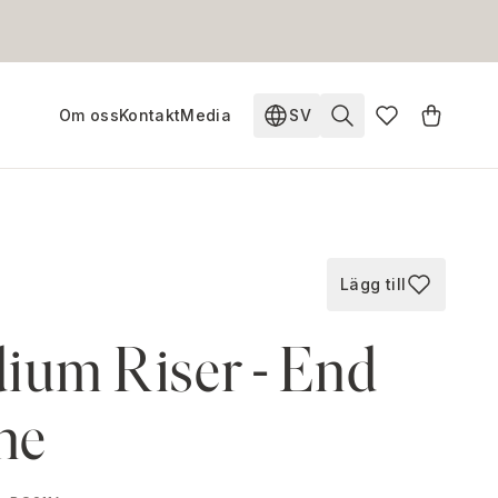
Om oss
Kontakt
Media
SV
Ändra språk. Nuvarande s
Lägg till
Lägg till i fav
ium Riser - End
ine