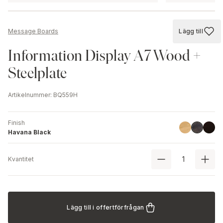
Lägg till
Message Boards
Lägg till
Information Display A7 Wood +
Steelplate
Artikelnummer
:
BQ559H
Finish
Linoil
Black
Havana B
Havana Black
Kvantitet
Lägg till i offertförfrågan