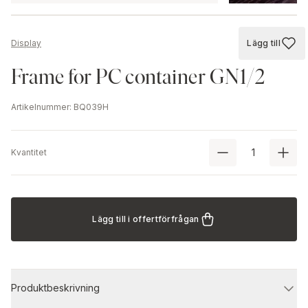
Lägg till
Display
Lägg till
Frame for PC container GN1/2
Artikelnummer
:
BQ039H
Kvantitet
Lägg till i offertförfrågan
Produktbeskrivning