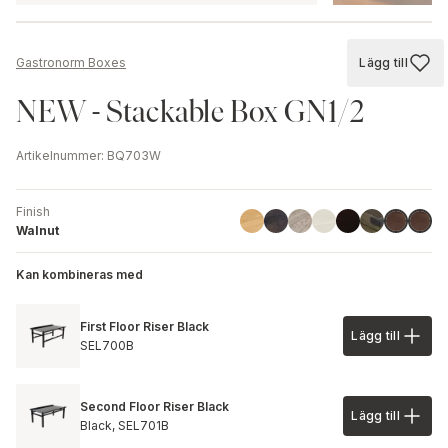
Lägg till
Gastronorm Boxes
Lägg till
NEW - Stackable Box GN1/2
Artikelnummer
:
BQ703W
Finish
Linoil
Havana Black
Driftwood
Ash
Black
Chestnut
Walnut
Walnu
Walnut
Kan kombineras med
First Floor Riser Black
Lägg till
Lägg till 
SEL700B
Second Floor Riser Black
Lägg till
Lägg till 
Black,
SEL701B