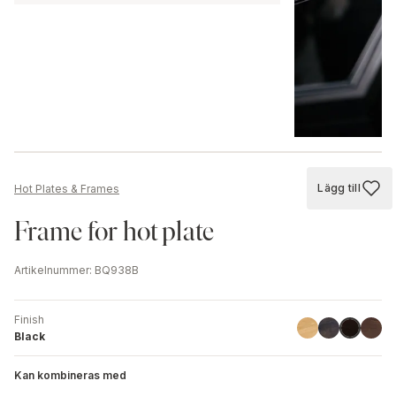
Lägg till
Hot Plates & Frames
Lägg till
Frame for hot plate
Artikelnummer
:
BQ938B
Finish
Linoil
Havana Blac
Walnu
Black
Black
Kan kombineras med