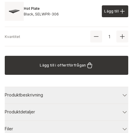
Hot Plate
Lägg till
Lägg till 
Black,
SELWPR-306
Kvantitet
Lägg till i offertförfrågan
Produktbeskrivning
Produktdetaljer
Filer