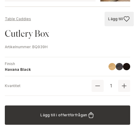
Lägg till
Table Caddies
Lägg till
Cutlery Box
Artikelnummer
:
BQ939H
Finish
Linoil
Black
Havana B
Havana Black
Kvantitet
Lägg till i offertförfrågan