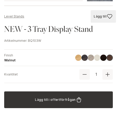
Lägg till
Level Stands
Lägg till
NEW - 3 Tray Display Stand
Artikelnummer
:
BQ103W
Finish
Linoil
Havana Black
Driftwood
Ash
Black
Walnu
Walnut
Kvantitet
Lägg till i offertförfrågan